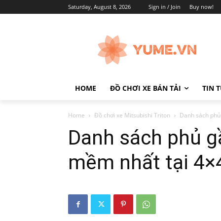
Saturday, August 8, 2026
Sign in / Join
Buy now!
HOME
ĐỒ CHƠI XE BÁN TẢI
TIN 
Home
Đồ chơi xe Mitsubishi Triton
Danh sách phủ 
Danh sách phủ gầ
mềm nhất tại 4×