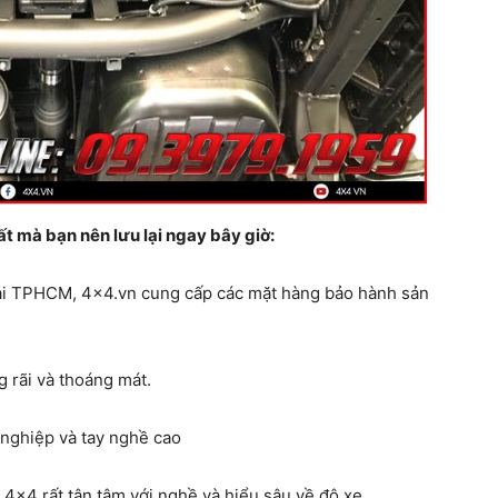
ất mà bạn nên lưu lại ngay bây giờ
:
 tại TPHCM, 4×4.vn cung cấp các mặt hàng bảo hành sản
ãi và thoáng mát.
nghiệp và tay nghề cao
×4 rất tận tâm với nghề và hiểu sâu về độ xe