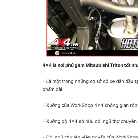
4×4 là nơi phủ gầm Mitsubishi Triton tốt nh
– Là một trong những cơ sở độ xe dẫn đầu
phẩm dài
– Xưởng của WorkShop 4×4 không gian rộng r
– Xưởng độ 4×4 sở hữu đội ngũ thợ chuyên 
– Đội ngũ chuyên viên tư vấn của WorkShop 4